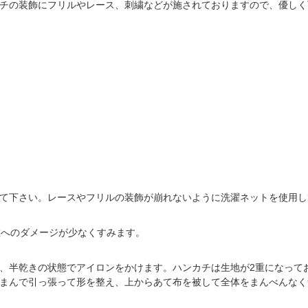
チの装飾にフリルやレース、刺繍などが施されておりますので、優しく
て下さい。レースやフリルの装飾が崩れないように洗濯ネットを使用し
維へのダメージが少なくすみます。
、半乾きの状態でアイロンをかけます。ハンカチは生地が2重になって
まんで引っ張って形を整え、上からあて布を被して全体をまんべんなく