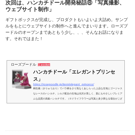
次回は、ハンカチドール開発秘話⑧「写真撮影、
ウェブサイト制作」
ギフトボックスが完成し、プロダクトもいよいよ大詰め。サンプ
ルをもとにウェブサイトの制作へと進んでまいります。ローズプ
ードルのオープンまであともう少し、、、そんなお話になりま
す。それではまた！
ローズプードル
1 pocket
ハンカチドール「エレガントプリンセ
ス」
https://rosepoodle.jp/item/elegant_princess/
桐生織（きりゅうおり）でバラ柄をさり気なくあしらった上品な生地とゴージャス
なレースのハンカチ。シルク配合の生地は光沢が美しく、肌にもやさしいプレミア
ムな品質の高級ハンカチです。（※ドライフラワーは写真と多少異なる場合がござ
います。）~ハンカチドールに添えるメッセージは2タイプ~1）寄せ書きオンライ
ンで寄せ書き集めて、サプライズをプレゼント！〜６種類の寄せ書きテンプレー
ト〜花羽根ハート風船ケーキキャンバスデモを見る >※会員登録、商品購入後の設
定となります。寄せ書きの設定方法 >2）メッセージメッセ...