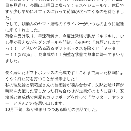
目を見送り、今回は土曜日に戻ってくるスケジュールで、休日で
すが少し早めにオフィスに行って荷物が戻ってくるのを待ちまし
た。
そして、馴染みのヤマト運輸のドライバーがいつものように配達
に来てくれました。
荷物を受け取り、早速荷解き。今度は緊張で胸がドキドキし、少
し手が震えながらダンボールを開封。心の中で「お願いします
っ！！」と呟いて恐る恐るギフトボックスを除くと「ヤッタ
ー！！(≧∇≦)b」、見事成功！！完璧な状態で無事に帰ってまいり
ました。
長く続いたギフトボックスの完成です！これまで続いた格闘によ
うやく終止符を打つことが出来ました！
私の理想論と製箱屋さんの技術論が噛み合わず、沈黙と唸り声が
時間を支配した苦しかった打ち合わせが走馬灯のように蘇り、安
堵感と達成感で何度もガッツポーズを作って「ヤッター、ヤッタ
ー」と叫んだのを思い出します。
10月下旬、秋が深まりつつある時期のお話でした。