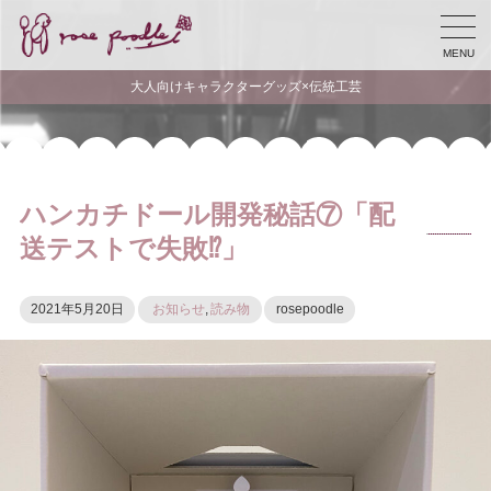
MENU
大人向けキャラクターグッズ×伝統工芸
ハンカチドール開発秘話⑦「配
送テストで失敗⁉」
2021年5月20日
お知らせ
,
読み物
rosepoodle