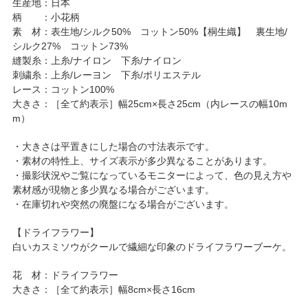
生産地：日本
柄 ：小花柄
素 材：表生地/シルク50% コットン50%【桐生織】 裏生地/
シルク27% コットン73%
縫製糸：上糸/ナイロン 下糸/ナイロン
刺繍糸：上糸/レーヨン 下糸/ポリエステル
レース：コットン100%
大きさ：［全て約表示］幅25cm×長さ25cm（内レースの幅10m
m）
・大きさは平置きにした場合の寸法表示です。
・素材の特性上、サイズ表示が多少異なることがあります。
・撮影状況やご覧になっているモニターによって、色の見え方や
素材感が現物と多少異なる場合がございます。
・在庫切れや突然の廃盤になる場合がございます。
【ドライフラワー】
白いカスミソウがクールで繊細な印象のドライフラワーブーケ。
花 材：ドライフラワー
大きさ：［全て約表示］幅8cm×長さ16cm